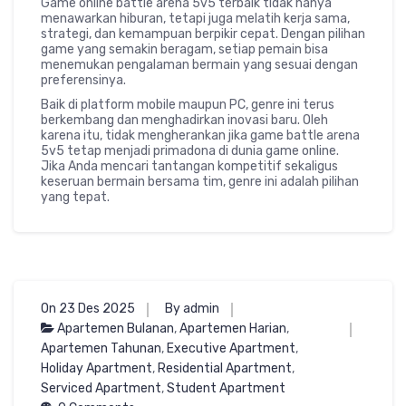
Game online battle arena 5v5 terbaik tidak hanya
menawarkan hiburan, tetapi juga melatih kerja sama,
strategi, dan kemampuan berpikir cepat. Dengan pilihan
game yang semakin beragam, setiap pemain bisa
menemukan pengalaman bermain yang sesuai dengan
preferensinya.
Baik di platform mobile maupun PC, genre ini terus
berkembang dan menghadirkan inovasi baru. Oleh
karena itu, tidak mengherankan jika game battle arena
5v5 tetap menjadi primadona di dunia game online.
Jika Anda mencari tantangan kompetitif sekaligus
keseruan bermain bersama tim, genre ini adalah pilihan
yang tepat.
On 23 Des 2025
By admin
Apartemen Bulanan
,
Apartemen Harian
,
Apartemen Tahunan
,
Executive Apartment
,
Holiday Apartment
,
Residential Apartment
,
Serviced Apartment
,
Student Apartment