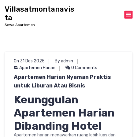
S
Villasatmontanavis
k
ta
i
p
Sewa Apartemen
t
o
c
o
n
On 31 Des 2025
By admin
t
Apartemen Harian
0 Comments
e
Apartemen Harian Nyaman Praktis
n
t
untuk Liburan Atau Bisnis
Keunggulan
Apartemen Harian
Dibanding Hotel
Apartemen harian menawarkan ruang lebih luas dan